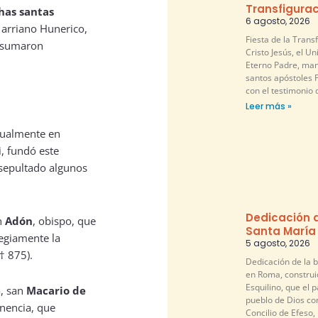
Transfigurac
has
santas
6 agosto, 2026
y arriano Hunerico,
Fiesta de la Trans
onsumaron
Cristo Jesús, el U
Eterno Padre, mani
santos apóstoles P
con el testimonio 
Leer más »
ctualmente en
i, fundó este
 sepultado algunos
Dedicación d
an
Adón
, obispo, que
Santa María
egiamente la
5 agosto, 2026
† 875).
Dedicación de la b
en Roma, construi
Esquilino, que el pa
a, san
Macario de
pueblo de Dios co
inencia, que
Concilio de Efeso,