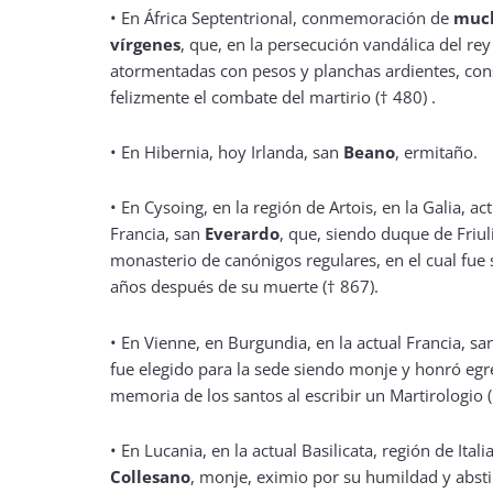
• En África Septentrional, conmemoración de
muc
vírgenes
, que, en la persecución vandálica del re
atormentadas con pesos y planchas ardientes, c
felizmente el combate del martirio († 480) .
• En Hibernia, hoy Irlanda, san
Beano
, ermitaño.
• En Cysoing, en la región de Artois, en la Galia, a
Francia, san
Everardo
, que, siendo duque de Friul
monasterio de canónigos regulares, en el cual fue
años después de su muerte († 867).
• En Vienne, en Burgundia, en la actual Francia, s
fue elegido para la sede siendo monje y honró egr
memoria de los santos al escribir un Martirologio (
• En Lucania, en la actual Basilicata, región de Itali
Collesano
, monje, eximio por su humildad y abst