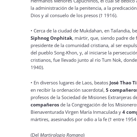
Hermanos Menores Capuchinos, el cual se dedicó
la administración de la penitencia, a la predicación
Dios y al consuelo de los presos († 1916).
• Cerca de la ciudad de Mukdahan, en Tailandia, b
Siphnog Onphitak
, mártir, que, siendo padre de 
presidente de la comunidad cristiana, al ser expul
del pueblo Song-Khon, y, al iniciarse la persecució
cristianos, fue llevado junto al río Tum Nok, donde
1940).
• En diversos lugares de Laos, beatos
José Thao T
en recibir la ordenación sacerdotal,
5 compañero
profesos de la Sociedad de Misiones Extranjeras d
compañeros
de la Congregación de los Misionero
Bienaventurada Virgen María Inmaculada y
4 com
mártires, asesinados por odio a la fe († entre 1954
(Del
Martirologio Romano
)