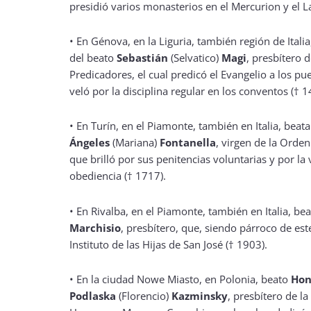
presidió varios monasterios en el Mercurion y el L
• En Génova, en la Liguria, también región de Ita
del beato
Sebastián
(Selvatico)
Magi
, presbítero 
Predicadores, el cual predicó el Evangelio a los pu
veló por la disciplina regular en los conventos († 1
• En Turín, en el Piamonte, también en Italia, beat
Ángeles
(Mariana)
Fontanella
, virgen de la Orden
que brilló por sus penitencias voluntarias y por la 
obediencia († 1717).
• En Rivalba, en el Piamonte, también en Italia, be
Marchisio
, presbítero, que, siendo párroco de est
Instituto de las Hijas de San José († 1903).
• En la ciudad Nowe Miasto, en Polonia, beato
Hon
Podlaska
(Florencio)
Kazminsky
, presbítero de l