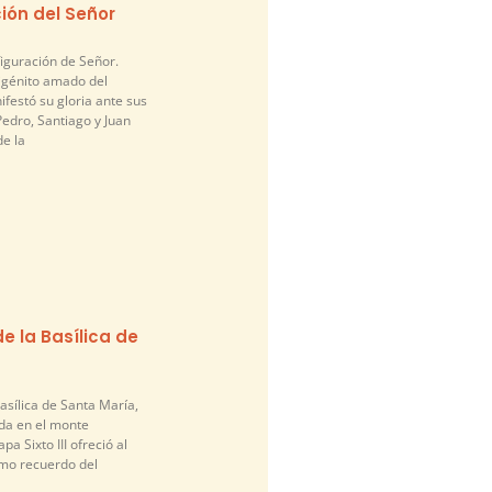
ión del Señor
figuración de Señor.
nigénito amado del
festó su gloria ante sus
edro, Santiago y Juan
de la
e la Basílica de
asílica de Santa María,
da en el monte
pa Sixto III ofreció al
mo recuerdo del