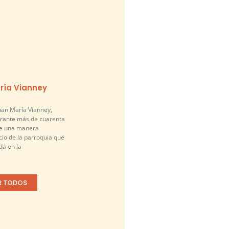
ría Vianney
an María Vianney,
urante más de cuarenta
de una manera
cio de la parroquia que
a en la
R TODOS