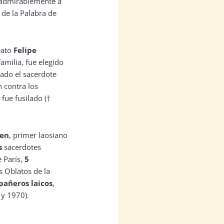
 admirablemente a
 de la Palabra de
eato
Felipe
familia, fue elegido
sado el sacerdote
n contra los
 fue fusilado (†
ien
, primer laosiano
s
sacerdotes
e París,
5
s Oblatos de la
pañeros laicos
,
 y 1970).