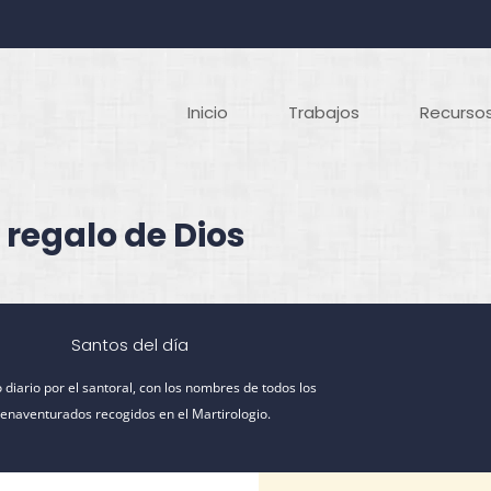
Inicio
Trabajos
Recursos
 regalo de Dios
Santos del día
 diario por el santoral, con los nombres de todos los
ienaventurados recogidos en el Martirologio.