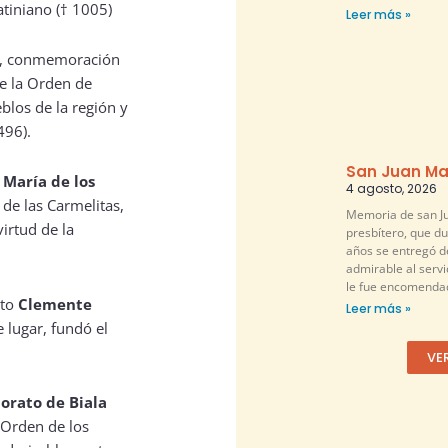
atiniano († 1005)
Leer más »
lia, conmemoración
de la Orden de
eblos de la región y
496).
San Juan Ma
a
María de los
4 agosto, 2026
 de las Carmelitas,
Memoria de san Ju
virtud de la
presbítero, que d
años se entregó 
admirable al servi
le fue encomendad
ato
Clemente
Leer más »
e lugar, fundó el
VE
orato de Biala
a Orden de los