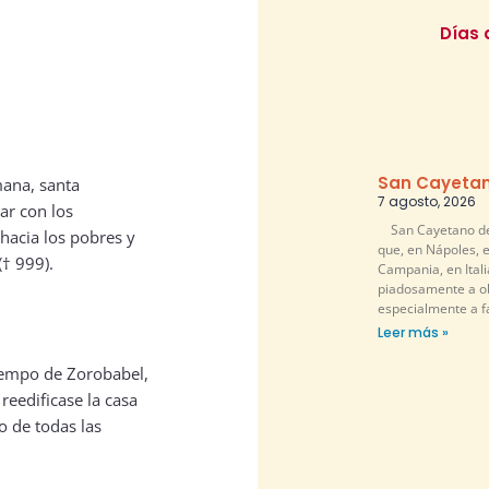
Días 
San Cayetan
mana, santa
7 agosto, 2026
ar con los
San Cayetano de 
 hacia los pobres y
que, en Nápoles, e
(† 999).
Campania, en Itali
piadosamente a ob
especialmente a f
Leer más »
tiempo de Zorobabel,
eedificase la casa
o de todas las