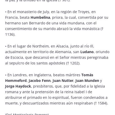
•
En el monasterio de July, en la región de Troyes, en
Francia, beata
Humbelina
, priora, la cual, convertida por su
hermano san Bernardo de una vida mundana, con el
consentimiento de su marido abrazó la vida monástica (†
1136).
•
En el lugar de Northeim, en Alsacia, junto al río Ill,
actualmente en territorio de Alemania, san
Ludano
, oriundo
de Escocia, que descansó en el Señor mientras peregrinaba
al sepulcro de los santos apóstoles († 1202).
•
En Londres, en Inglaterra, beatos mártires
Tomás
Hemmeford
,
Jacobo Fenn
,
Juan Nutter
,
Juan Munden
y
Jorge Haydock
, presbíteros, que, por fidelidad a la Iglesia
romana y ante la pretensión de la reina Isabel I de
atribuirse el primado en lo espiritual, fueron condenados a
muerte, y descuartizados mientras aún respiraban († 1584).
(Del
Martirologio Romano
)