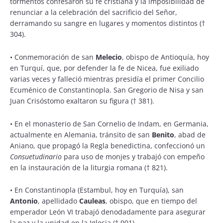
tormentos confesaron su fe cristiana y la imposibilidad de
renunciar a la celebración del sacrificio del Señor,
derramando su sangre en lugares y momentos distintos (†
304).
•
Conmemoración de san
Melecio
, obispo de Antioquía, hoy
en Turquí, que, por defender la fe de Nicea, fue exiliado
varias veces y falleció mientras presidía el primer Concilio
Ecuménico de Constantinopla. San Gregorio de Nisa y san
Juan Crisóstomo exaltaron su figura († 381).
•
En el monasterio de San Cornelio de Indam, en Germania,
actualmente en Alemania, tránsito de san
Benito
, abad de
Aniano, que propagó la Regla benedictina, confeccionó un
Consuetudinario
para uso de monjes y trabajó con empeño
en la instauración de la liturgia romana († 821).
•
En Constantinopla (Estambul, hoy en Turquía), san
Antonio
, apellidado
Cauleas
, obispo, que en tiempo del
emperador León VI trabajó denodadamente para asegurar
la paz y la unidad en la Iglesia († 901).