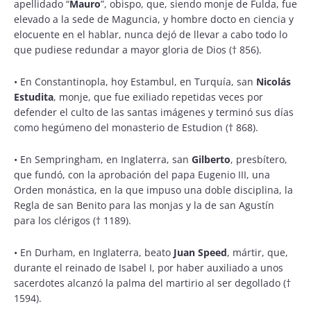
apellidado “
Mauro
”, obispo, que, siendo monje de Fulda, fue
elevado a la sede de Maguncia, y hombre docto en ciencia y
elocuente en el hablar, nunca dejó de llevar a cabo todo lo
que pudiese redundar a mayor gloria de Dios († 856).
•
En Constantinopla, hoy Estambul, en Turquía, san
Nicolás
Estudita
, monje, que fue exiliado repetidas veces por
defender el culto de las santas imágenes y terminó sus días
como hegúmeno del monasterio de Estudion († 868).
•
En Sempringham, en Inglaterra, san
Gilberto
, presbítero,
que fundó, con la aprobación del papa Eugenio III, una
Orden monástica, en la que impuso una doble disciplina, la
Regla de san Benito para las monjas y la de san Agustín
para los clérigos († 1189).
•
En Durham, en Inglaterra, beato
Juan Speed
, mártir, que,
durante el reinado de Isabel I, por haber auxiliado a unos
sacerdotes alcanzó la palma del martirio al ser degollado (†
1594).