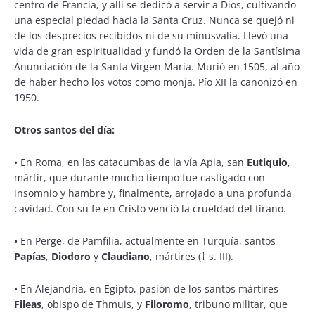
centro de Francia, y allí se dedicó a servir a Dios, cultivando
una especial piedad hacia la Santa Cruz. Nunca se quejó ni
de los desprecios recibidos ni de su minusvalía. Llevó una
vida de gran espiritualidad y fundó la Orden de la Santísima
Anunciación de la Santa Virgen María. Murió en 1505, al año
de haber hecho los votos como monja. Pío XII la canonizó en
1950.
Otros santos del día:
•
En Roma, en las catacumbas de la vía Apia, san
Eutiquio
,
mártir, que durante mucho tiempo fue castigado con
insomnio y hambre y, finalmente, arrojado a una profunda
cavidad. Con su fe en Cristo venció la crueldad del tirano.
•
En Perge, de Pamfilia, actualmente en Turquía, santos
Papías
,
Diodoro
y
Claudiano
, mártires († s. III).
•
En Alejandría, en Egipto, pasión de los santos mártires
Fileas
, obispo de Thmuis, y
Filoromo
, tribuno militar, que