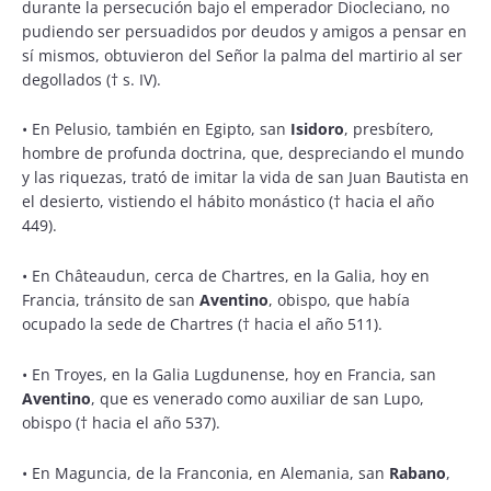
durante la persecución bajo el emperador Diocleciano, no
pudiendo ser persuadidos por deudos y amigos a pensar en
sí mismos, obtuvieron del Señor la palma del martirio al ser
degollados († s. IV).
•
En Pelusio, también en Egipto, san
Isidoro
, presbítero,
hombre de profunda doctrina, que, despreciando el mundo
y las riquezas, trató de imitar la vida de san Juan Bautista en
el desierto, vistiendo el hábito monástico († hacia el año
449).
•
En Châteaudun, cerca de Chartres, en la Galia, hoy en
Francia, tránsito de san
Aventino
, obispo, que había
ocupado la sede de Chartres († hacia el año 511).
•
En Troyes, en la Galia Lugdunense, hoy en Francia, san
Aventino
, que es venerado como auxiliar de san Lupo,
obispo († hacia el año 537).
•
En Maguncia, de la Franconia, en Alemania, san
Rabano
,