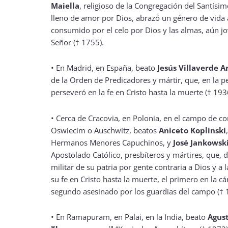
Maiella
, religioso de la Congregación del Santísi
lleno de amor por Dios, abrazó un género de vida 
consumido por el celo por Dios y las almas, aún j
Señor († 1755).
•
En Madrid, en España, beato
Jesús Villaverde A
de la Orden de Predicadores y mártir, que, en la pe
perseveró en la fe en Cristo hasta la muerte († 193
•
Cerca de Cracovia, en Polonia, en el campo de c
Oswiecim o Auschwitz, beatos
Aniceto Koplinski
Hermanos Menores Capuchinos, y
José Jankowsk
Apostolado Católico, presbíteros y mártires, que, 
militar de su patria por gente contraria a Dios y a 
su fe en Cristo hasta la muerte, el primero en la c
segundo asesinado por los guardias del campo († 
•
En Ramapuram, en Palai, en la India, beato
Agust