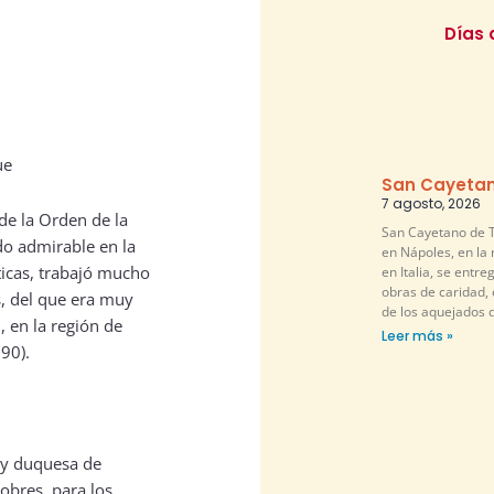
Días 
San Cayetan
7 agosto, 2026
 de la Orden de la
San Cayetano de T
do admirable en la
en Nápoles, en la
ticas, trabajó mucho
en Italia, se entr
obras de caridad,
s, del que era muy
de los aquejados 
 en la región de
Leer más »
690).
a y duquesa de
obres, para los