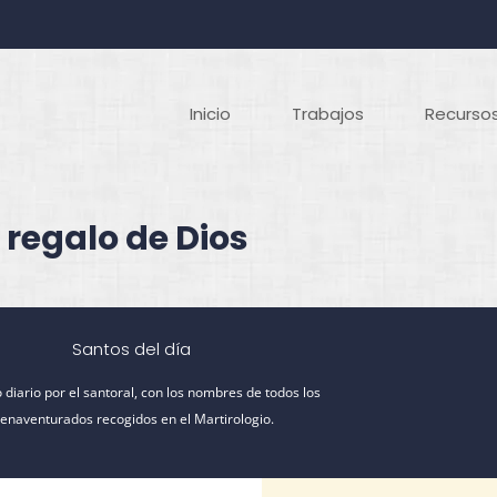
Inicio
Trabajos
Recursos
 regalo de Dios
Santos del día
 diario por el santoral, con los nombres de todos los
ienaventurados recogidos en el Martirologio.