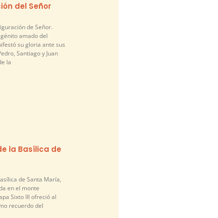
ión del Señor
figuración de Señor.
nigénito amado del
festó su gloria ante sus
edro, Santiago y Juan
de la
e la Basílica de
asílica de Santa María,
da en el monte
pa Sixto III ofreció al
mo recuerdo del