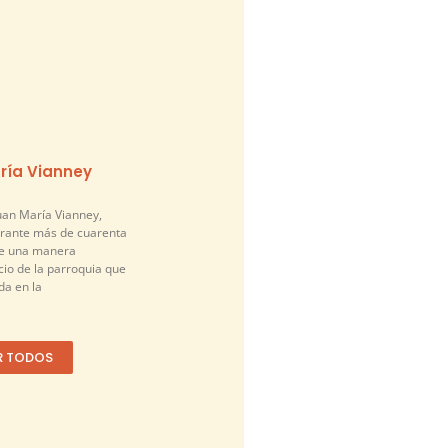
ría Vianney
an María Vianney,
urante más de cuarenta
de una manera
cio de la parroquia que
a en la
R TODOS