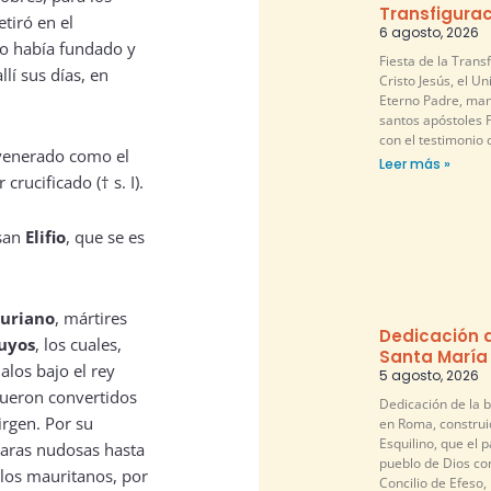
Transfigurac
etiró en el
6 agosto, 2026
mo había fundado y
Fiesta de la Trans
lí sus días, en
Cristo Jesús, el U
Eterno Padre, mani
santos apóstoles P
con el testimonio 
 venerado como el
Leer más »
rucificado († s. I).
 san
Elifio
, que se es
turiano
, mártires
Dedicación d
uyos
, los cuales,
Santa María
alos bajo el rey
5 agosto, 2026
fueron convertidos
Dedicación de la b
virgen. Por su
en Roma, construi
Esquilino, que el pa
varas nudosas hasta
pueblo de Dios co
 los mauritanos, por
Concilio de Efeso,