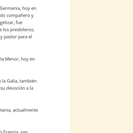
e Germania, hoy en
endo compañero y
elizar, fue
 los presbíteros,
 y pastor para el
aña Menor, hoy en
n la Galia, también
r su devoción a la
itania, actualmente
n Francia, san