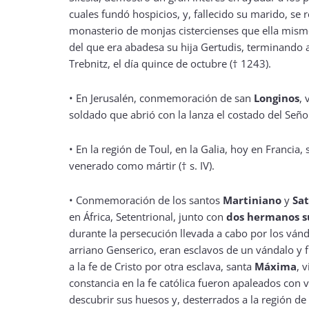
cuales fundó hospicios, y, fallecido su marido, se r
monasterio de monjas cistercienses que ella mis
del que era abadesa su hija Gertudis, terminando al
Trebnitz, el día quince de octubre († 1243).
•
En Jerusalén, conmemoración de san
Longinos
,
soldado que abrió con la lanza el costado del Señor c
•
En la región de Toul, en la Galia, hoy en Francia,
venerado como mártir († s. IV).
•
Conmemoración de los santos
Martiniano
y
Sa
en África, Setentrional, junto con
dos hermanos s
durante la persecución llevada a cabo por los vánd
arriano Genserico, eran esclavos de un vándalo y 
a la fe de Cristo por otra esclava, santa
Máxima
, 
constancia en la fe católica fueron apaleados con 
descubrir sus huesos y, desterrados a la región de