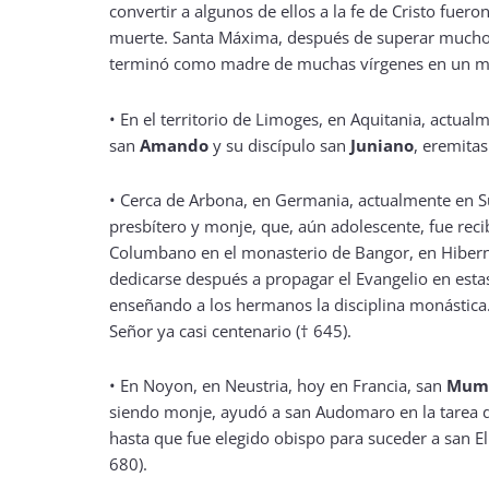
convertir a algunos de ellos a la fe de Cristo fuer
muerte. Santa Máxima, después de superar much
terminó como madre de muchas vírgenes en un mon
•
En el territorio de Limoges, en Aquitania, actual
san
Amando
y su discípulo san
Juniano
, eremitas 
•
Cerca de Arbona, en Germania, actualmente en S
presbítero y monje, que, aún adolescente, fue reci
Columbano en el monasterio de Bangor, en Hiberni
dedicarse después a propagar el Evangelio en esta
enseñando a los hermanos la disciplina monástica
Señor ya casi centenario († 645).
•
En Noyon, en Neustria, hoy en Francia, san
Mum
siendo monje, ayudó a san Audomaro en la tarea d
hasta que fue elegido obispo para suceder a san Eli
680).