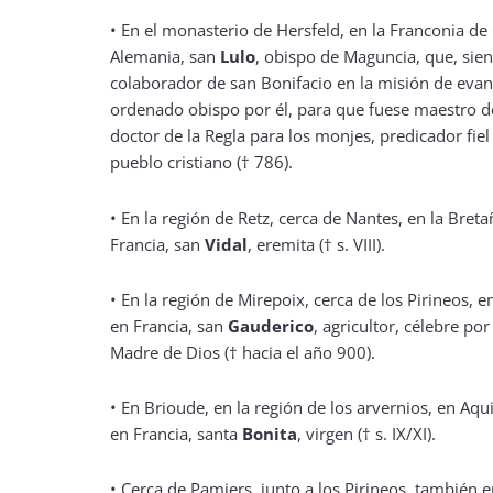
•
En el monasterio de Hersfeld, en la Franconia d
Alemania, san
Lulo
, obispo de Maguncia, que, si
colaborador de san Bonifacio en la misión de evang
ordenado obispo por él, para que fuese maestro de
doctor de la Regla para los monjes, predicador fiel
pueblo cristiano († 786).
•
En la región de Retz, cerca de Nantes, en la Bret
Francia, san
Vidal
, eremita († s. VIII).
•
En la región de Mirepoix, cerca de los Pirineos, e
en Francia, san
Gauderico
, agricultor, célebre po
Madre de Dios († hacia el año 900).
•
En Brioude, en la región de los arvernios, en Aqu
en Francia, santa
Bonita
, virgen († s. IX/XI).
•
Cerca de Pamiers, junto a los Pirineos, también e