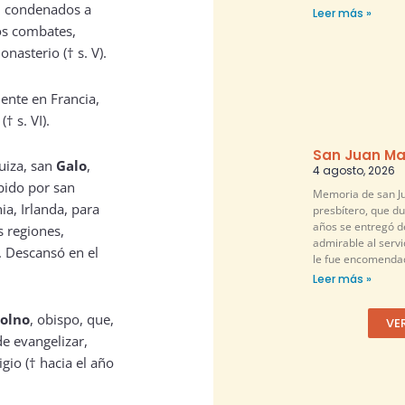
on condenados a
Leer más »
os combates,
asterio († s. V).
mente en Francia,
(† s. VI).
San Juan Ma
uiza, san
Galo
,
4 agosto, 2026
bido por san
Memoria de san Ju
a, Irlanda, para
presbítero, que d
años se entregó 
s regiones,
admirable al servi
. Descansó en el
le fue encomendad
Leer más »
olno
, obispo, que,
VE
e evangelizar,
gio († hacia el año