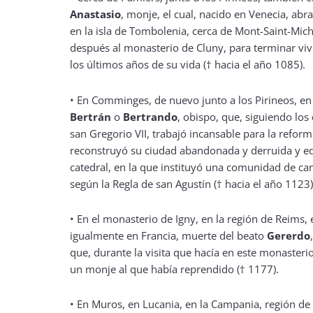
Anastasio
, monje, el cual, nacido en Venecia, abra
en la isla de Tombolenia, cerca de Mont-Saint-Mic
después al monasterio de Cluny, para terminar vi
los últimos años de su vida († hacia el año 1085).
•
En Comminges, de nuevo junto a los Pirineos, en 
Bertrán
o
Bertrando
, obispo, que, siguiendo los
san Gregorio VII, trabajó incansable para la reforma
reconstruyó su ciudad abandonada y derruida y edif
catedral, en la que instituyó una comunidad de ca
según la Regla de san Agustín († hacia el año 1123)
•
En el monasterio de Igny, en la región de Reims, e
igualmente en Francia, muerte del beato
Gererdo
que, durante la visita que hacía en este monasteri
un monje al que había reprendido († 1177).
•
En Muros, en Lucania, en la Campania, región de 