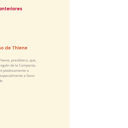
anteriores
o de Thiene
hiene, presbítero, que,
 región de la Campania,
egó piadosamente a
 especialmente a favor
de