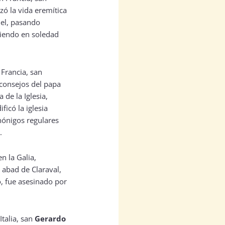
zó la vida eremítica
hel, pasando
viendo en soledad
Francia, san
 consejos del papa
 de la Iglesia,
icó la iglesia
nónigos regulares
.
n la Galia,
, abad de Claraval,
o, fue asesinado por
Italia, san
Gerardo