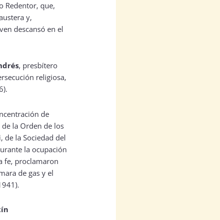
mo Redentor, que,
austera y,
oven descansó en el
ndrés
, presbítero
rsecución religiosa,
6).
oncentración de
, de la Orden de los
i
, de la Sociedad del
durante la ocupación
la fe, proclamaron
ámara de gas y el
1941).
ín