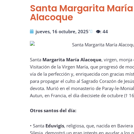
Santa Margarita María
Alacoque
jueves, 16 octubre, 2025˙
👁️: 44
Santa
Margarita María Alacoque
, virgen, monja
Visitación de la Virgen María, que progresó de mo
vía de la perfección y, enriquecida con gracias mís
para propagar el culto al Sagrado Corazón de Jesú
devota. Murió en el monasterio de Paray-le-Monial,
Autun, en Francia, el día diecisiete de octubre († 1
Otros santos del día:
•
Santa
Eduvigis
, religiosa, que, nacida en Bavier
Silesia, demostró un gran interés en ayudar a los p