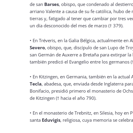
de san
Barses
, obispo, que condenado al destierr
arriano Valente a causa de su fe católica, hubo de
tierras y, fatigado al tener que cambiar por tres vec
un día desconocido del mes de marzo († 379).
•
En Tréveris, en la Galia Bélgica, actualmente en 
Severo
, obispo, que, discípulo de san Lupo de T
san Germán de Auxerre a Bretaña para extirpar la h
también predicó el Evangelio entre los germanos († 
•
En Kitzingen, en Germania, también en la actual 
Tecla
, abadesa, que, enviada desde Inglaterra par
Bonifacio, presidió primero el monasterio de Ochs
de Kitzingen († hacia el año 790).
•
En el monasterio de Trebnitz, en Silesia, hoy en 
santa
Eduvigis
, religiosa, cuya memoria se celebr