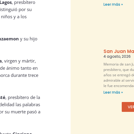
Lagos
, presbítero
Leer más »
istinguió por su
 niños y a los
anzaemon
y su hijo
San Juan Ma
4 agosto, 2026
a
, virgen y mártir,
Memoria de san Ju
 de ánimo tanto en
presbítero, que d
horca durante trece
años se entregó 
admirable al servi
le fue encomendad
Leer más »
sté
, presbítero de la
delidad las palabras
VE
por su muerte pasó a
 beato
Cipriano