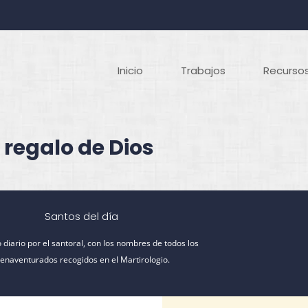
Inicio
Trabajos
Recursos
 regalo de Dios
Santos del día
 diario por el santoral, con los nombres de todos los
ienaventurados recogidos en el Martirologio.