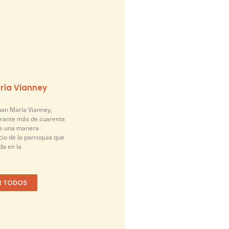
ría Vianney
an María Vianney,
urante más de cuarenta
de una manera
cio de la parroquia que
a en la
R TODOS