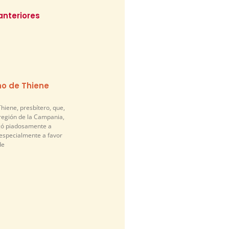
anteriores
o de Thiene
hiene, presbítero, que,
 región de la Campania,
egó piadosamente a
 especialmente a favor
de