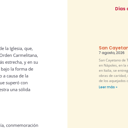
Días 
San Cayetan
de la Iglesia, que,
7 agosto, 2026
a Orden Carmelitana,
San Cayetano de T
s estrecha, y en su
en Nápoles, en la
 bajo la forma de
en Italia, se entr
o a causa de la
obras de caridad,
de los aquejados 
que superó con
Leer más »
stra una sólida
rquía, conmemoración