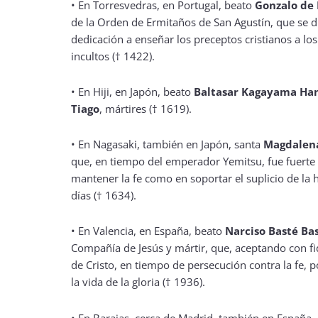
•
En Torresvedras, en Portugal, beato
Gonzalo de 
de la Orden de Ermitaños de San Agustín, que se d
dedicación a enseñar los preceptos cristianos a los
incultos († 1422).
•
En Hiji, en Japón, beato
Baltasar Kagayama H
Tiago
, mártires († 1619).
•
En Nagasaki, también en Japón, santa
Magdalen
que, en tiempo del emperador Yemitsu, fue fuerte
mantener la fe como en soportar el suplicio de la 
días († 1634).
•
En Valencia, en España, beato
Narciso Basté Ba
Compañía de Jesús y mártir, que, aceptando con fi
de Cristo, en tiempo de persecución contra la fe, 
la vida de la gloria († 1936).
•
En Barajas, cerca de Madrid, también en España,