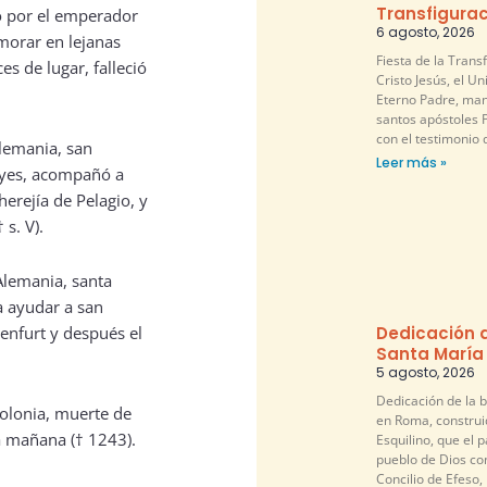
Transfigurac
o por el emperador
6 agosto, 2026
 morar en lejanas
Fiesta de la Trans
es de lugar, falleció
Cristo Jesús, el U
Eterno Padre, mani
santos apóstoles P
con el testimonio 
Alemania, san
Leer más »
royes, acompañó a
erejía de Pelagio, y
s. V).
Alemania, santa
a ayudar a san
Dedicación d
enfurt y después el
Santa María
5 agosto, 2026
Dedicación de la b
Polonia, muerte de
en Roma, construi
a mañana († 1243).
Esquilino, que el pa
pueblo de Dios co
Concilio de Efeso,