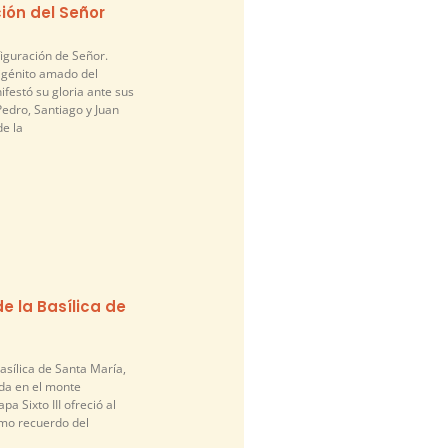
ión del Señor
figuración de Señor.
nigénito amado del
festó su gloria ante sus
edro, Santiago y Juan
de la
e la Basílica de
asílica de Santa María,
da en el monte
pa Sixto III ofreció al
mo recuerdo del