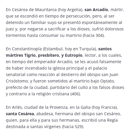
En Cesárea de Mauritania (hoy Argelia),
san Arcadio
, mártir,
que se escondió en tiempo de persecución, pero, al ser
detenido un familiar suyo se presentó espontáneamente al
juez y, por negarse a sacrificar a los dioses, sufrió dolorosos
tormentos hasta consumar su martirio (hacia 304).
En Constantinopla (Estambul, hoy en Turquía),
santos
mártires Tigrio, presbítero, y Eutropio
, lector, a los cuales,
en tiempo del emperador Arcadio, se les acusó falsamente
de haber incendiado la iglesia principal y el palacio
senatorial como reacción al destierro del obispo san Juan
Crisóstomo, y fueron sometidos al martirio bajo Optato,
prefecto de la ciudad, partidario del culto a los falsos dioses
y contrario a la religión cristiana (406).
En Arlés, ciudad de la Provenza, en la Galia (hoy Francia),
santa Cesárea
, abadesa, hermana del obispo san Cesáreo,
quien, para ella y para sus hermanas, escribió una Regla
destinada a santas vírgenes (hacia 529).