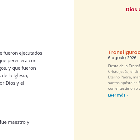
Días 
Transfigurac
e fueron ejecutados
6 agosto, 2026
que pereciera con
Fiesta de la Trans
gos, y que fueron
Cristo Jesús, el U
e la Iglesia,
Eterno Padre, mani
or Dios y el
santos apóstoles P
con el testimonio 
Leer más »
 fue maestro y