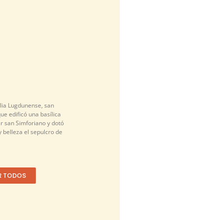
alia Lugdunense, san
que edificó una basílica
r san Simforiano y dotó
 belleza el sepulcro de
R TODOS