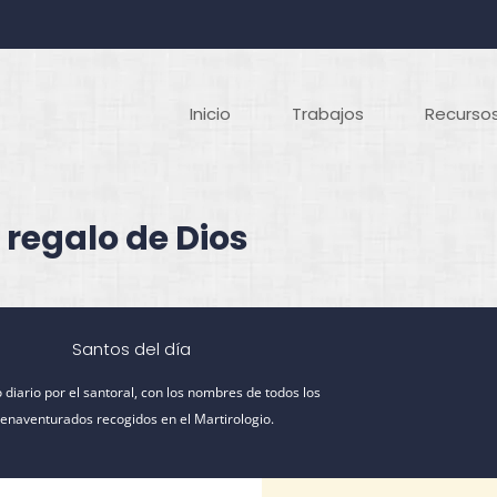
Inicio
Trabajos
Recursos
 regalo de Dios
Santos del día
 diario por el santoral, con los nombres de todos los
ienaventurados recogidos en el Martirologio.