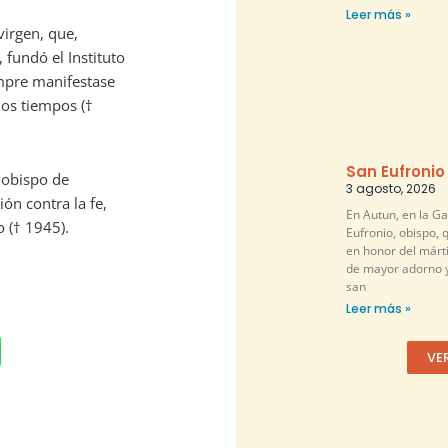
Leer más »
 virgen, que,
 fundó el Instituto
empre manifestase
los tiempos (†
San Eufronio
 obispo de
3 agosto, 2026
ión contra la fe,
En Autun, en la G
o († 1945).
Eufronio, obispo, 
en honor del márti
de mayor adorno y
san
Leer más »
VE