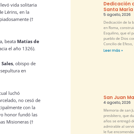
Dedicación d
llevó vida solitaria
Santa María
e Lérins, en la
5 agosto, 2026
 piadosamente (†
Dedicación de la b
en Roma, construi
Esquilino, que el pa
pueblo de Dios co
ia, beata
Matías de
Concilio de Efeso,
acia el año 1326).
Leer más »
 Sales
, obispo de
 sepultura en
 cual luchó
San Juan Ma
arcelado, no cesó de
4 agosto, 2026
cipalmente con la
Memoria de san Ju
yo honor fundó las
presbítero, que d
años se entregó 
as Misioneras (†
admirable al servi
le fue encomendad