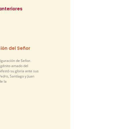
anteriores
ión del Señor
figuración de Señor.
nigénito amado del
festó su gloria ante sus
edro, Santiago y Juan
de la