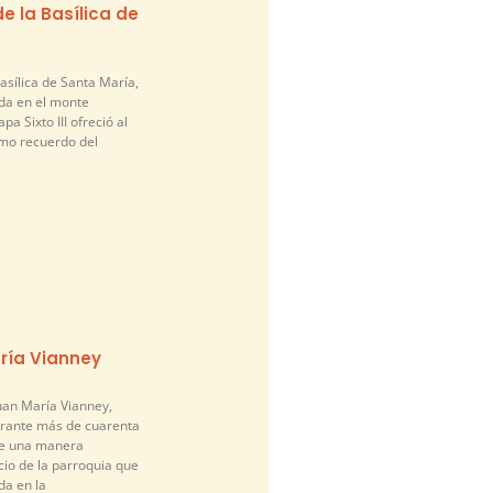
e la Basílica de
asílica de Santa María,
da en el monte
pa Sixto III ofreció al
mo recuerdo del
ría Vianney
an María Vianney,
urante más de cuarenta
de una manera
cio de la parroquia que
a en la