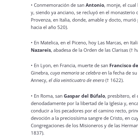
• Conmemoración de san
Antonio
, monje, el cual 
y, siendo ya anciano, se recluyó en el monasterio d
Provenza, en Italia, donde, amable y docto, murió
hacia el año 520).
• En Matelica, en el Piceno, hoy Las Marcas, en Ital
Nazareis
, abadesa de la Orden de las Clarisas († h
• En Lyon, en Francia, muerte de san
Francisco de
Ginebra,
cuya memoria se celebra
en la fecha de su
Annecy,
el día veinticuatro de enero
(† 1622).
• En Roma, san
Gaspar del Búfalo
, presbítero, el
denodadamente por la libertad de la Iglesia y, enc
conducir a los pecadores por el camino recto, prin
devoción a la preciosísima sangre de Cristo, en cu
Congregaciones de los Misioneros y de las Herman
1837).