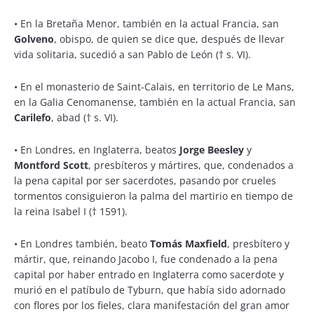
•
En la Bretaña Menor, también en la actual Francia, san
Golveno
, obispo, de quien se dice que, después de llevar
vida solitaria, sucedió a san Pablo de León († s. VI).
•
En el monasterio de Saint-Calais, en territorio de Le Mans,
en la Galia Cenomanense, también en la actual Francia, san
Carilefo
, abad († s. VI).
•
En Londres, en Inglaterra, beatos
Jorge Beesley
y
Montford Scott
, presbíteros y mártires, que, condenados a
la pena capital por ser sacerdotes, pasando por crueles
tormentos consiguieron la palma del martirio en tiempo de
la reina Isabel I († 1591).
•
En Londres también, beato
Tomás Maxfield
, presbítero y
mártir, que, reinando Jacobo I, fue condenado a la pena
capital por haber entrado en Inglaterra como sacerdote y
murió en el patíbulo de Tyburn, que había sido adornado
con flores por los fieles, clara manifestación del gran amor