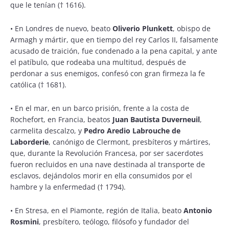
que le tenían († 1616).
•
En Londres de nuevo, beato
Oliverio Plunkett
, obispo de
Armagh y mártir, que en tiempo del rey Carlos II, falsamente
acusado de traición, fue condenado a la pena capital, y ante
el patíbulo, que rodeaba una multitud, después de
perdonar a sus enemigos, confesó con gran firmeza la fe
católica († 1681).
•
En el mar, en un barco prisión, frente a la costa de
Rochefort, en Francia, beatos
Juan Bautista Duverneuil
,
carmelita descalzo, y
Pedro Aredio Labrouche de
Laborderie
, canónigo de Clermont, presbíteros y mártires,
que, durante la Revolución Francesa, por ser sacerdotes
fueron recluidos en una nave destinada al transporte de
esclavos, dejándolos morir en ella consumidos por el
hambre y la enfermedad († 1794).
•
En Stresa, en el Piamonte, región de Italia, beato
Antonio
Rosmini
, presbítero, teólogo, filósofo y fundador del