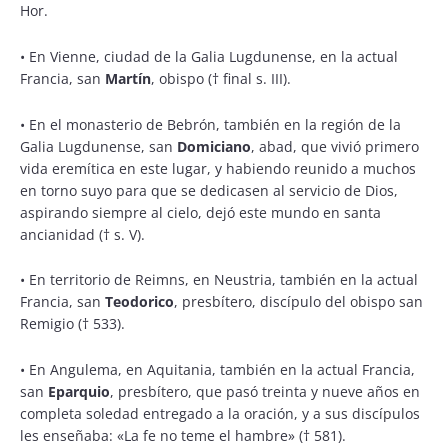
Hor.
•
En Vienne, ciudad de la Galia Lugdunense, en la actual
Francia, san
Martín
, obispo († final s. III).
•
En el monasterio de Bebrón, también en la región de la
Galia Lugdunense, san
Domiciano
, abad, que vivió primero
vida eremítica en este lugar, y habiendo reunido a muchos
en torno suyo para que se dedicasen al servicio de Dios,
aspirando siempre al cielo, dejó este mundo en santa
ancianidad († s. V).
•
En territorio de Reimns, en Neustria, también en la actual
Francia, san
Teodorico
, presbítero, discípulo del obispo san
Remigio († 533).
•
En Angulema, en Aquitania, también en la actual Francia,
san
Eparquio
, presbítero, que pasó treinta y nueve años en
completa soledad entregado a la oración, y a sus discípulos
les enseñaba: «La fe no teme el hambre» († 581).