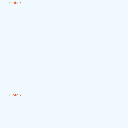
+ info »
+ info »