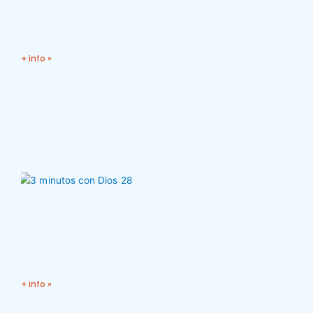
+ info »
+ info »