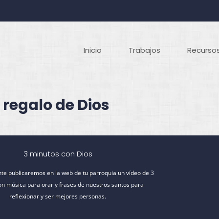
Inicio
Trabajos
Recursos
 regalo de Dios
3 minutos con Dios
e publicaremos en la web de tu parroquia un vídeo de 3
on música para orar y frases de nuestros santos para
reflexionar y ser mejores personas.