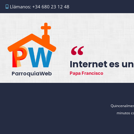
Ir
Llámanos: +34 680 23 12 48
al
contenido
Internet es un
ParroquiaWeb
Papa Francisco
Quincenalment
minutos c