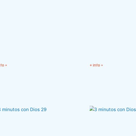
nfo »
+ info »