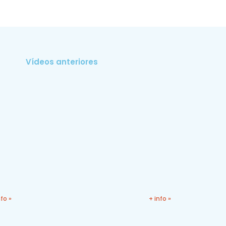
Vídeos anteriores
nfo »
+ info »