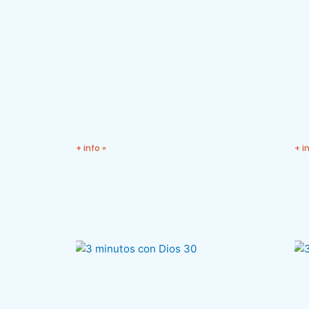
+ info »
+ i