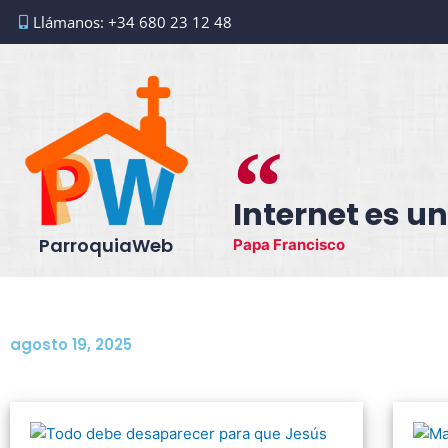
Ir
Llámanos: +34 680 23 12 48
al
contenido
Internet es un
ParroquiaWeb
Papa Francisco
agosto 19, 2025