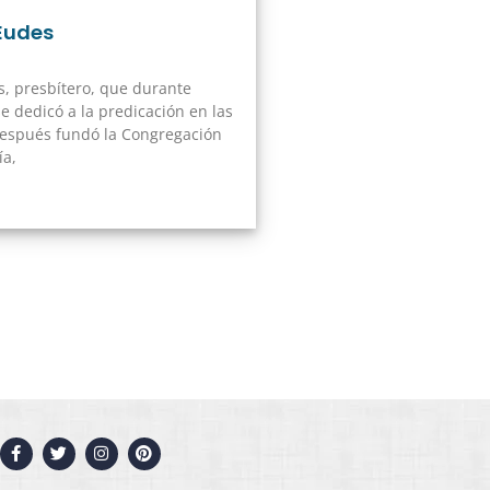
Eudes
, presbítero, que durante
 dedicó a la predicación en las
después fundó la Congregación
ía,
F
T
I
P
a
w
n
i
c
i
s
n