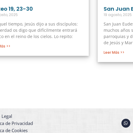
eo 19, 23-30
San Juan 
osto, 2025
19 agosto, 2025
uel tiempo, Jesús dijo a sus discípulos:
San Juan Eudes
erdad os digo que difícilmente entrará
muchos años se
co en el reino de los cielos. Lo repito:
parroquias y 
de Jesús y Mar
Más >>
Leer Más >>
 Legal
W
ica de Privacidad
h
a
ica de Cookies