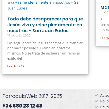
Mat
19 ag
Todo debe desaparecer para que
En aq
Jesús viva y reine plenamente en
«En v
nosotros – San Juan Eudes
un ri
19 agosto, 2025
Leer 
Los seguidores de Jesús tenemos que trabajar
por hacer posible su reino en nosotros
mismos. No se trata de instaurar un reino al
estilo del
Leer Más >>
ParroquiaWeb 2017-2025
Aviso
Polít
+34 680 23 12 48​
Polít