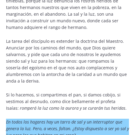
tinieblas, porque la luz denuncia los rostros heridos de
tantos hermanos nuestros que viven en la pobreza, en la
marginación, en el abandono. La sal y la luz, son una
invitación a construir un mundo nuevo, donde cada ser
humano adquiere el rango de hermano.
La tarea del discípulo es extender la doctrina del Maestro.
Anunciar por los caminos del mundo, que Dios quiere
salvarnos, y pide que cada uno de nosotros le ayudemos
siendo sal y luz para los hermanos: que rompamos la
sosería del egoísmo en el que nos auto complacemos y
alumbremos con la antorcha de la caridad a un mundo que
anda a la deriva.
Si lo hacemos, si compartimos el pan, si damos cobijo, si
vestimos al desnudo, como dice bellamente el profeta
Isaías:
romperá la luz como la aurora y se curarán tus heridas
.
E
n todos los hogares hay un tarro de sal y un interruptor que
genera la luz. Pero, a veces, faltan. ¿Estoy dispuesto a ser yo sal y