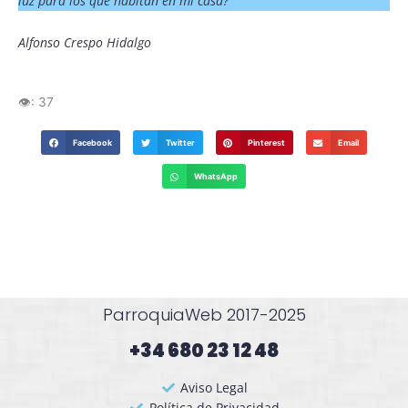
luz para los que habitan en mi casa?
Alfonso Crespo Hidalgo
👁️:
37
Facebook
Twitter
Pinterest
Email
WhatsApp
ParroquiaWeb 2017-2025
+34 680 23 12 48​
Aviso Legal
Política de Privacidad