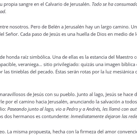
u propia sangre en el Calvario de Jerusalén.
Todo se ha consumad
tad.
 entre nosotros. Pero de Belén a Jerusalén hay un largo camino. 
del Señor. Cada paso de Jesús es una huella de Dios en medio de 
de honda raíz simbólica. Una de ellas es la estancia del Maestro 
pacible, veraniega… sitio privilegiado: quizás una imagen bíblica 
 las tinieblas del pecado. Éstas serán rotas por la luz mesiánica 
maravillosos de Jesús con su pueblo. Junto al lago, Jesús se hace
irle por el camino hacia Jerusalén, anunciando la salvación a todos
lio:
Paseando junto al lago, vio a Pedro y a Andrés, les llamó con a
os dos hermanos es contundente:
Inmediatamente dejaron las rede
deo. La misma propuesta, hecha con la firmeza del amor convenci