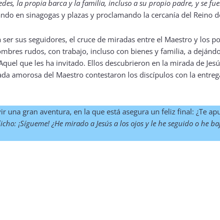
redes, la propia barca y la familia, incluso a su propio padre, y se fu
ando en sinagogas y plazas y proclamando la cercanía del Reino d
 ser sus seguidores, el cruce de miradas entre el Maestro y los po
res rudos, con trabajo, incluso con bienes y familia, a dejándo
 Aquel que les ha invitado. Ellos descubrieron en la mirada de Jes
rada amorosa del Maestro contestaron los discípulos con la entre
ir una gran aventura, en la que está asegura un feliz final: ¿Te a
o: ¡Sígueme! ¿He mirado a Jesús a los ojos y le he seguido o he b