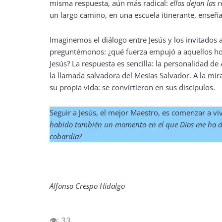
misma respuesta, aún más radical:
ellos dejan las 
un largo camino, en una escuela itinerante, enseñ
Imaginemos el diálogo entre Jesús y los invitados a
preguntémonos: ¿qué fuerza empujó a aquellos homb
Jesús? La respuesta es sencilla: la personalidad de
la llamada salvadora del Mesías Salvador. A la mi
su propia vida: se convirtieron en sus discípulos.
Seguir a Jesús, el mejor Maestro, es comenzar a viv
habido también un momento en el que Dios me ha dich
cobardía?
Alfonso Crespo Hidalgo
👁️:
33