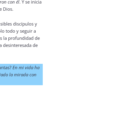
eron con él
. Y se inicia
e Dios.
sibles discípulos y
lo todo y seguir a
ús la profundidad de
ga desinteresada de
puntas?
En mi vida ha
ajado la mirada con