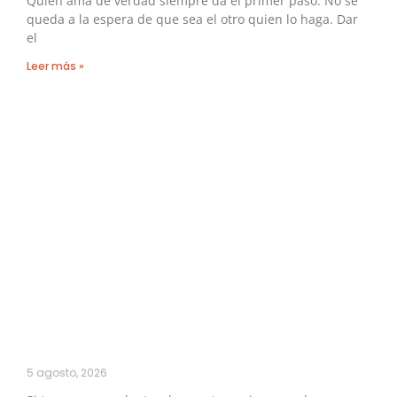
Quien ama de verdad siempre da el primer paso. No se
queda a la espera de que sea el otro quien lo haga. Dar
el
Leer más »
5 agosto, 2026