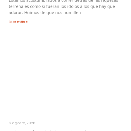
Estamos acostumbrados a correr detrás de las riquezas
terrenales como si fueran los ídolos a los que hay que
adorar. Huimos de que nos humillen
Leer más »
6 agosto, 2026