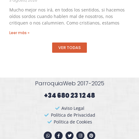
3 agosto, 2026
Mucho mejor nos irá, en todos los sentidos, si hacemos
oídos sordos cuando hablen mal de nosotros, nos
critiquen o nos calumnien. Como cristianos, estamos
Leer más »
VER TODAS
ParroquiaWeb 2017-2025
+34 680 23 12 48​
Aviso Legal
Política de Privacidad
Política de Cookies
W
F
T
I
P
h
a
w
n
i