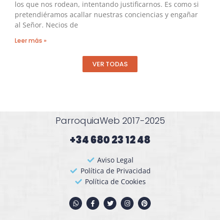
los que nos rodean, intentando justificarnos. Es como si
pretendiéramos acallar nuestras conciencias y engañar
al Señor. Necios de
Leer más »
VER TODAS
ParroquiaWeb 2017-2025
+34 680 23 12 48​
Aviso Legal
Política de Privacidad
Política de Cookies
W
F
T
I
P
h
a
w
n
i
a
c
i
s
n
t
e
t
t
t