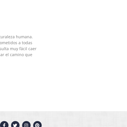
turaleza humana.
sometidos a todas
sulta muy fácil caer
ar el camino que
F
T
I
P