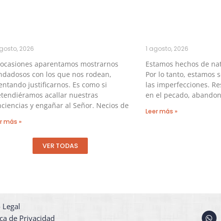
gosto, 2026
1 agosto, 2026
 ocasiones aparentamos mostrarnos
Estamos hechos de na
ndadosos con los que nos rodean,
Por lo tanto, estamos 
entando justificarnos. Es como si
las imperfecciones. Re
tendiéramos acallar nuestras
en el pecado, abandon
ciencias y engañar al Señor. Necios de
Leer más »
r más »
VER TODAS
 Legal
W
ica de Privacidad