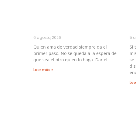
6 agosto, 2026
5 a
Quien ama de verdad siempre da el
Si 
primer paso. No se queda a la espera de
mis
que sea el otro quien lo haga. Dar el
se
di
Leer más »
en
Lee