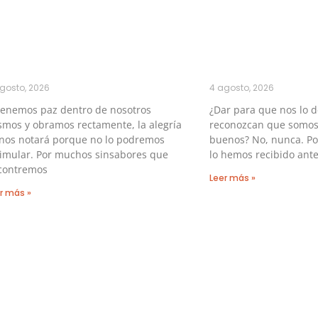
gosto, 2026
4 agosto, 2026
tenemos paz dentro de nosotros
¿Dar para que nos lo 
mos y obramos rectamente, la alegría
reconozcan que somos
 nos notará porque no lo podremos
buenos? No, nunca. P
simular. Por muchos sinsabores que
lo hemos recibido ante
contremos
Leer más »
r más »