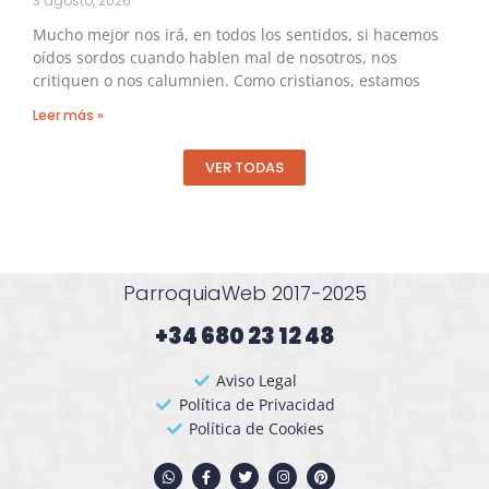
3 agosto, 2026
Mucho mejor nos irá, en todos los sentidos, si hacemos
oídos sordos cuando hablen mal de nosotros, nos
critiquen o nos calumnien. Como cristianos, estamos
Leer más »
VER TODAS
ParroquiaWeb 2017-2025
+34 680 23 12 48​
Aviso Legal
Política de Privacidad
Política de Cookies
W
F
T
I
P
h
a
w
n
i