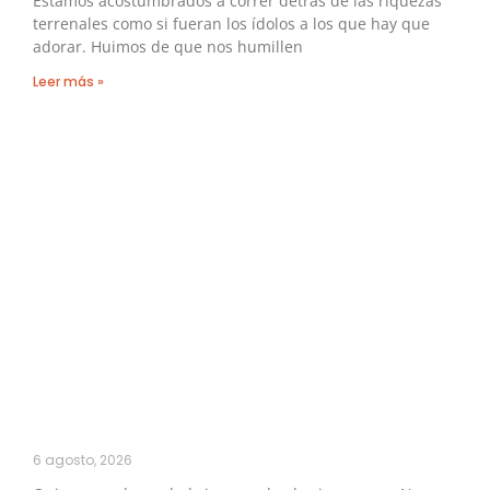
Estamos acostumbrados a correr detrás de las riquezas
terrenales como si fueran los ídolos a los que hay que
adorar. Huimos de que nos humillen
Leer más »
6 agosto, 2026