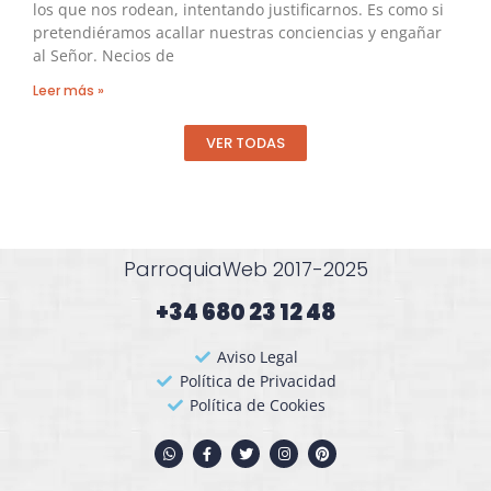
los que nos rodean, intentando justificarnos. Es como si
pretendiéramos acallar nuestras conciencias y engañar
al Señor. Necios de
Leer más »
VER TODAS
ParroquiaWeb 2017-2025
+34 680 23 12 48​
Aviso Legal
Política de Privacidad
Política de Cookies
W
F
T
I
P
h
a
w
n
i
a
c
i
s
n
t
e
t
t
t