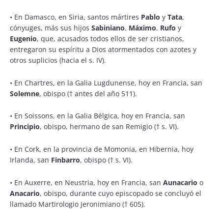
• En Damasco, en Siria, santos mártires
Pablo
y
Tata
,
cónyuges, más sus hijos
Sabiniano
,
Máximo
,
Rufo
y
Eugenio
, que, acusados todos ellos de ser cristianos,
entregaron su espíritu a Dios atormentados con azotes y
otros suplicios (hacia el s. IV).
• En Chartres, en la Galia Lugdunense, hoy en Francia, san
Solemne
, obispo († antes del año 511).
• En Soissons, en la Galia Bélgica, hoy en Francia, san
Principio
, obispo, hermano de san Remigio († s. VI).
• En Cork, en la provincia de Momonia, en Hibernia, hoy
Irlanda, san
Finbarro
, obispo († s. VI).
• En Auxerre, en Neustria, hoy en Francia, san
Aunacario
o
Anacario
, obispo, durante cuyo episcopado se concluyó el
llamado Martirologio Jeronimiano († 605).