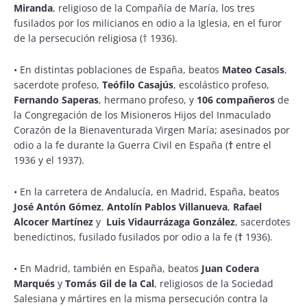
Miranda
, religioso de la Compañía de María, los tres
fusilados por los milicianos en odio a la Iglesia, en el furor
de la persecución religiosa († 1936).
• En distintas poblaciones de España, beatos
Mateo Casals
,
sacerdote profeso,
Teófilo Casajús
, escolástico profeso,
Fernando Saperas
, hermano profeso, y
106 compañeros
de
la Congregación de los Misioneros Hijos del Inmaculado
Corazón de la Bienaventurada Virgen María; asesinados por
odio a la fe durante la Guerra Civil en España (
†
entre el
1936 y el 1937).
• En la carretera de Andalucía, en Madrid, España, beatos
José Antón Gómez
,
Antolín Pablos Villanueva
,
Rafael
Alcocer Martínez
y
Luis Vidaurrázaga González
, sacerdotes
benedictinos, fusilado fusilados por odio a la fe (
†
1936).
• En Madrid, también en España, beatos
Juan Codera
Marqués
y
Tomás Gil de la Cal
, religiosos de la Sociedad
Salesiana y mártires en la misma persecución contra la