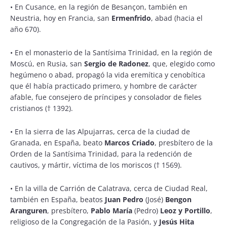
• En Cusance, en la región de Besançon, también en
Neustria, hoy en Francia, san
Ermenfrido
, abad (hacia el
año 670).
• En el monasterio de la Santísima Trinidad, en la región de
Moscú, en Rusia, san
Sergio de Radonez
, que, elegido como
hegúmeno o abad, propagó la vida eremítica y cenobítica
que él había practicado primero, y hombre de carácter
afable, fue consejero de príncipes y consolador de fieles
cristianos († 1392).
• En la sierra de las Alpujarras, cerca de la ciudad de
Granada, en España, beato
Marcos Criado
, presbítero de la
Orden de la Santísima Trinidad, para la redención de
cautivos, y mártir, víctima de los moriscos († 1569).
• En la villa de Carrión de Calatrava, cerca de Ciudad Real,
también en España, beatos
Juan Pedro
(José)
Bengon
Aranguren
, presbítero,
Pablo María
(Pedro)
Leoz y Portillo
,
religioso de la Congregación de la Pasión, y
Jesús Hita