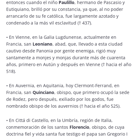
entonces cuando el niño
Paulillo
, hermano de Pascasio y
Eutiquiano, brilló por su constancia, ya que, al no poder
arrancarlo de su fe católica, fue largamente azotado y
condenado a la más vil esclavitud († 437).
•
En Vienne, en la Galia Lugdunense, actualmente en
Francia, san
Leoniano
, abad, que, llevado a esta ciudad
cautivo desde Panonia por gente enemiga, rigió muy
santamente a monjes y monjas durante más de cuarenta
años, primero en Autún y después en Vienne († hacia el año
518).
•
En Auvernia, en Aquitania, hoy Clermont-Ferrand, en
Francia, san
Quinciano
, obispo, que primero ocupó la sede
de Rodez, pero después, exiliado por los godos, fue
nombrado obispo de los auvernios († hacia el año 525).
•
En Cittá di Castello, en la Umbría, región de Italia,
conmemoración de los santos
Florencio
, obispo, de cuya
doctrina fiel y vida santa fue testigo el papa san Gregorio I