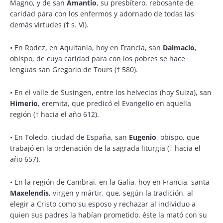
Magno, y de san
Amantio
, su presbítero, rebosante de
caridad para con los enfermos y adornado de todas las
demás virtudes († s. VI).
•
En Rodez, en Aquitania, hoy en Francia, san
Dalmacio
,
obispo, de cuya caridad para con los pobres se hace
lenguas san Gregorio de Tours († 580).
•
En el valle de Susingen, entre los helvecios (hoy Suiza), san
Himerio
, eremita, que predicó el Evangelio en aquella
región († hacia el año 612).
•
En Toledo, ciudad de España, san
Eugenio
, obispo, que
trabajó en la ordenación de la sagrada liturgia († hacia el
año 657).
•
En la región de Cambrai, en la Galia, hoy en Francia, santa
Maxelendis
, virgen y mártir, que, según la tradición, al
elegir a Cristo como su esposo y rechazar al individuo a
quien sus padres la habían prometido, éste la mató con su