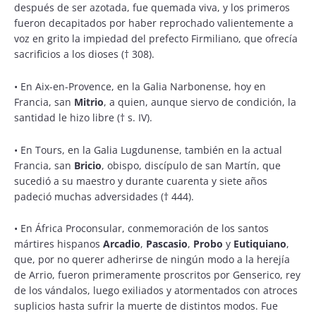
después de ser azotada, fue quemada viva, y los primeros
fueron decapitados por haber reprochado valientemente a
voz en grito la impiedad del prefecto Firmiliano, que ofrecía
sacrificios a los dioses († 308).
•
En Aix-en-Provence, en la Galia Narbonense, hoy en
Francia, san
Mitrio
, a quien, aunque siervo de condición, la
santidad le hizo libre († s. IV).
•
En Tours, en la Galia Lugdunense, también en la actual
Francia, san
Bricio
, obispo, discípulo de san Martín, que
sucedió a su maestro y durante cuarenta y siete años
padeció muchas adversidades († 444).
•
En África Proconsular, conmemoración de los santos
mártires hispanos
Arcadio
,
Pascasio
,
Probo
y
Eutiquiano
,
que, por no querer adherirse de ningún modo a la herejía
de Arrio, fueron primeramente proscritos por Genserico, rey
de los vándalos, luego exiliados y atormentados con atroces
suplicios hasta sufrir la muerte de distintos modos. Fue