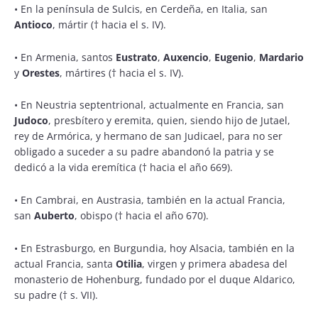
• En la península de Sulcis, en Cerdeña, en Italia, san
Antioco
, mártir († hacia el s. IV).
• En Armenia, santos
Eustrato
,
Auxencio
,
Eugenio
,
Mardario
y
Orestes
, mártires († hacia el s. IV).
• En Neustria septentrional, actualmente en Francia, san
Judoco
, presbítero y eremita, quien, siendo hijo de Jutael,
rey de Armórica, y hermano de san Judicael, para no ser
obligado a suceder a su padre abandonó la patria y se
dedicó a la vida eremítica († hacia el año 669).
• En Cambrai, en Austrasia, también en la actual Francia,
san
Auberto
, obispo († hacia el año 670).
• En Estrasburgo, en Burgundia, hoy Alsacia, también en la
actual Francia, santa
Otilia
, virgen y primera abadesa del
monasterio de Hohenburg, fundado por el duque Aldarico,
su padre († s. VII).