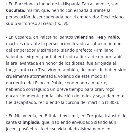
•
En Barcelona, ciudad de la Hispania Tarraconense, san
Cucufate
, mártir, que, herido con espada durante la
persecución desencadenada por el emperador Diocleciano,
subió victorioso al cielo († s. IV).
•
En Cesarea, en Palestina, santos
Valentina
,
Tea
y
Pablo
,
mártires durante la persecución llevada a cabo en tiempo
del emperador Maximiano, siendo prefecto Firmiliano.
Valentina, virgen, por haber tirado a tierra de un puntapié
la ara levantada en honor de los dioses, fue arrojada al
fuego junto con Tea, virgen también, después de haber sido
cruelmente atormentada, volando de este modo al
encuentro del Esposo. Pablo, condenado a muerte,
habiendo conseguido un breve tiempo para orar, rogó
encarecidamente por la salvación de todos y seguidamente
fue decapitado, recibiendo la corona del martirio († 308).
•
En Nicomedia, en Bitinia, hoy Izmit, en Turquía, tránsito de
santa
Olimpíada
, que, habiendo enviudado siendo aún
joven, pasó el resto de su vida piadosísimamente en