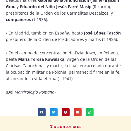
beatos mártires
Gabriel de la Anunciación
(Jaime)
Balcells
Grau
y
Eduardo del Niño Jesús Farré Masip
(Ricardo),
presbíteros de la Orden de los Carmelitas Descalzos, y
compañeros
(† 1936).
•
En Madrid, también en España, beato
José López Tascón
,
presbítero de la Orden de Predicadores y mártis († 1936).
•
En el campo de concentración de Dzialdowo, en Polonia,
beata
María Teresa Kowalska
, virgen de la Orden de las
Clarisas Capuchinas y mártir, la cual, encarcelada durante
la ocupación militar de Polonia, permaneció firme en la fe,
alcanzando la vida eterna († 1941).
(Del
Martirologio Romano
)
Días anteriores