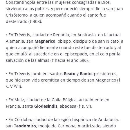
Constantinopla entre las mujeres consagradas a Dios,
sirviendo a los pobres, y permaneció siempre fiel a san Juan
Crisóstomo, a quien acompañó cuando el santo fue
desterrado († 408).
•
En Tréveris, ciudad de Renania, en Austrasia, en la actual
Alemania, san
Magnerico
, obispo, discípulo de san Niceto, a
quien acompañó fielmente cuando éste fue desterrado y al
que emuló, al sucederle en el episcopado, en el celo por la
salvación de las almas († hacia el año 596).
•
En Tréveris también, santos
Beato
y
Banto
, presbíteros,
que hicieron vida eremítica en tiempo de san Magnerico (†
s. VI/VII).
•
En Metz, ciudad de la Galia Bélgica, actualmente en
Francia, santa
Glodesindis
, abadesa († s. VI).
•
En Córdoba, ciudad de la región hispánica de Andalucía,
san
Teodomiro
, monje de Carmona, martirizado, siendo