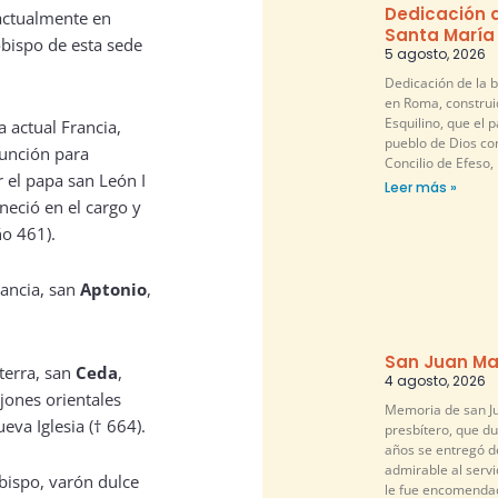
Dedicación d
actualmente en
Santa María
bispo de esta sede
5 agosto, 2026
Dedicación de la b
en Roma, construi
Esquilino, que el pa
a actual Francia,
pueblo de Dios co
función para
Concilio de Efeso,
r el papa san León I
Leer más »
neció en el cargo y
ño 461).
rancia, san
Aptonio
,
San Juan Ma
terra, san
Ceda
,
4 agosto, 2026
jones orientales
Memoria de san Ju
eva Iglesia († 664).
presbítero, que d
años se entregó 
admirable al servi
obispo, varón dulce
le fue encomendad