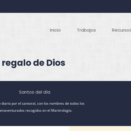
Inicio
Trabajos
Recursos
 regalo de Dios
Santos del día
 diario por el santoral, con los nombres de todos los
ienaventurados recogidos en el Martirologio.