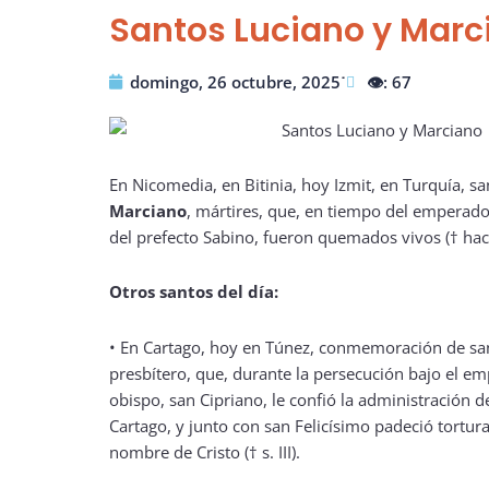
Santos Luciano y Marc
domingo, 26 octubre, 2025˙
👁️: 67
En Nicomedia, en Bitinia, hoy Izmit, en Turquía, s
Marciano
, mártires, que, en tiempo del emperado
del prefecto Sabino, fueron quemados vivos († haci
Otros santos del día:
•
En Cartago, hoy en Túnez, conmemoración de s
presbítero, que, durante la persecución bajo el e
obispo, san Cipriano, le confió la administración de
Cartago, y junto con san Felicísimo padeció tortura
nombre de Cristo († s. III).