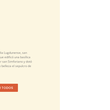
alia Lugdunense, san
que edificó una basílica
r san Simforiano y dotó
 belleza el sepulcro de
R TODOS