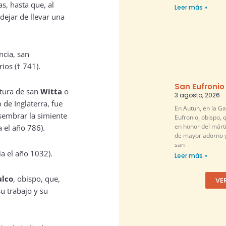
as, hasta que, al
Leer más »
dejar de llevar una
ncia, san
ios († 741).
San Eufronio
ltura de san
Witta
o
3 agosto, 2026
 de Inglaterra, fue
En Autun, en la G
 sembrar la simiente
Eufronio, obispo, 
en honor del márti
a el año 786).
de mayor adorno y
san
ia el año 1032).
Leer más »
ulco
, obispo, que,
VE
su trabajo y su