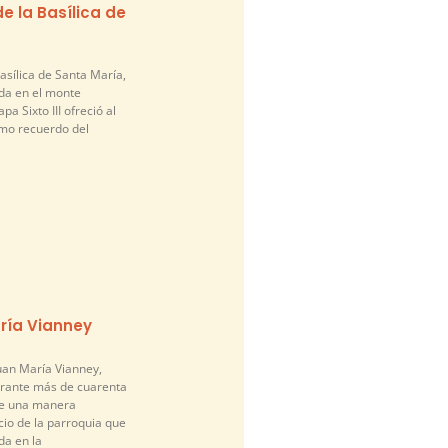
e la Basílica de
asílica de Santa María,
da en el monte
pa Sixto III ofreció al
mo recuerdo del
ría Vianney
an María Vianney,
urante más de cuarenta
de una manera
cio de la parroquia que
a en la