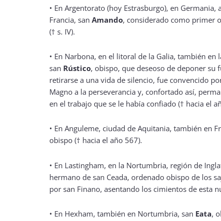
•
En Argentorato (hoy Estrasburgo), en Germania, 
Francia, san
Amando
, considerado como primer o
(† s. IV).
•
En Narbona, en el litoral de la Galia, también en l
san
Rústico
, obispo, que deseoso de deponer su 
retirarse a una vida de silencio, fue convencido po
Magno a la perseverancia y, confortado así, perma
en el trabajo que se le había confiado († hacia el a
•
En Anguleme, ciudad de Aquitania, también en F
obispo († hacia el año 567).
•
En Lastingham, en la Nortumbria, región de Ingla
hermano de san Ceada, ordenado obispo de los sa
por san Finano, asentando los cimientos de esta nu
•
En Hexham, también en Nortumbria, san
Eata
, 