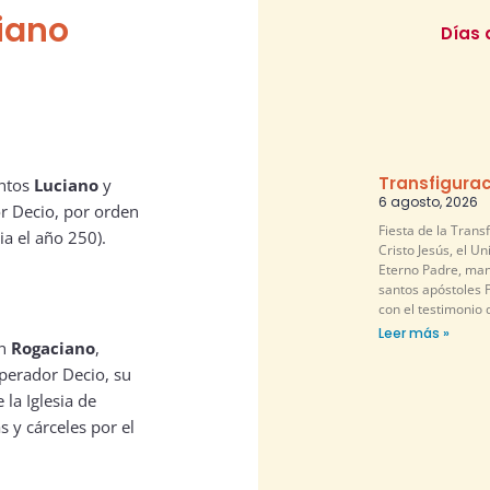
iano
Días 
Transfigurac
antos
Luciano
y
6 agosto, 2026
r Decio, por orden
Fiesta de la Trans
a el año 250).
Cristo Jesús, el U
Eterno Padre, mani
santos apóstoles P
con el testimonio 
Leer más »
an
Rogaciano
,
mperador Decio, su
 la Iglesia de
s y cárceles por el