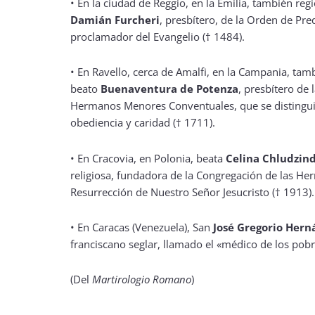
•
En la ciudad de Reggio, en la Emilia, también regi
Damián Furcheri
, presbítero, de la Orden de Pre
proclamador del Evangelio († 1484).
•
En Ravello, cerca de Amalfi, en la Campania, tambi
beato
Buenaventura de Potenza
, presbítero de 
Hermanos Menores Conventuales, que se distingui
obediencia y caridad († 1711).
•
En Cracovia, en Polonia, beata
Celina Chludzin
religiosa, fundadora de la Congregación de las He
Resurrección de Nuestro Señor Jesucristo († 1913).
•
En Caracas (Venezuela), San
José Gregorio Hern
franciscano seglar, llamado el «médico de los pob
(Del
Martirologio Romano
)