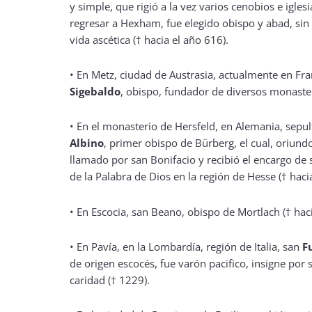
y simple, que rigió a la vez varios cenobios e iglesi
regresar a Hexham, fue elegido obispo y abad, sin 
vida ascética († hacia el año 616).
•
En Metz, ciudad de Austrasia, actualmente en Fra
Sigebaldo
, obispo, fundador de diversos monaster
•
En el monasterio de Hersfeld, en Alemania, sepu
Albino
, primer obispo de Bürberg, el cual, oriundo
llamado por san Bonifacio y recibió el encargo de
de la Palabra de Dios en la región de Hesse († haci
•
En Escocia, san Beano, obispo de Mortlach († hac
•
En Pavía, en la Lombardía, región de Italia, san
F
de origen escocés, fue varón pacifico, insigne por 
caridad († 1229).