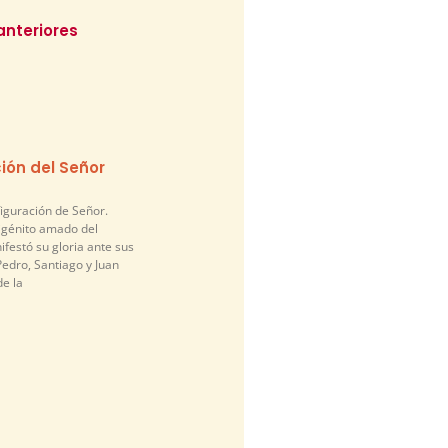
anteriores
ión del Señor
figuración de Señor.
nigénito amado del
festó su gloria ante sus
edro, Santiago y Juan
de la