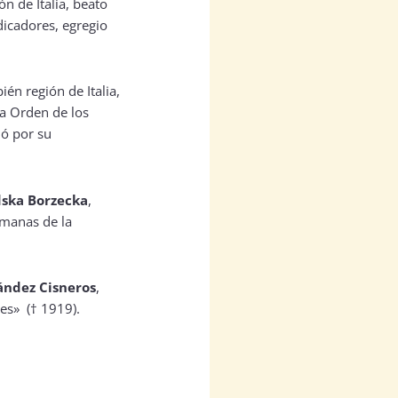
ón de Italia, beato
dicadores, egregio
én región de Italia,
la Orden de los
ó por su
dska Borzecka
,
rmanas de la
ández Cisneros
,
res»
(† 1919).