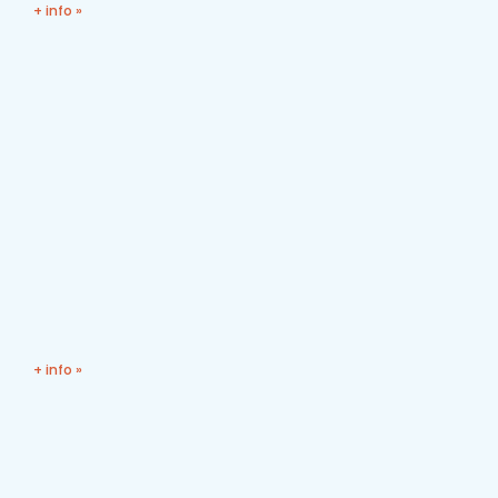
+ info »
+ info »