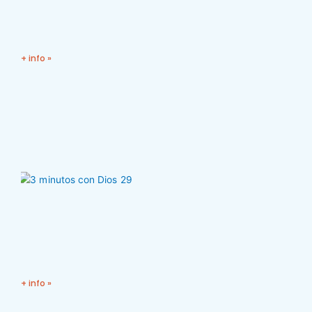
+ info »
+ info »