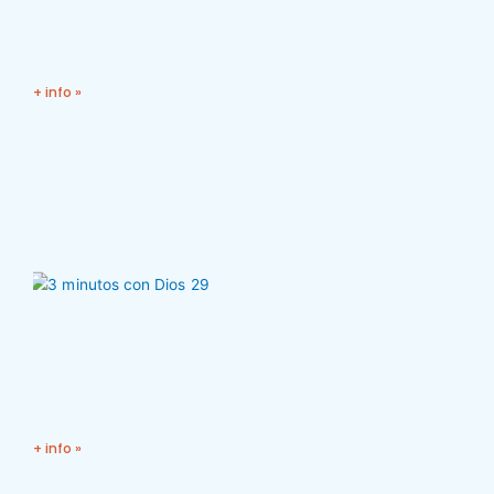
+ info »
+ info »