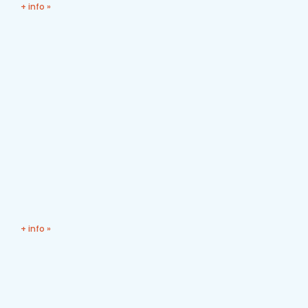
+ info »
+ info »