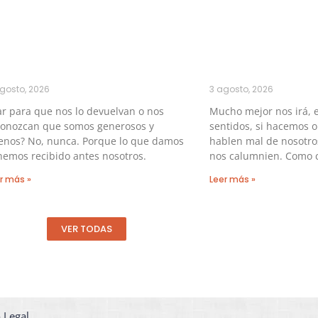
gosto, 2026
3 agosto, 2026
r para que nos lo devuelvan o nos
Mucho mejor nos irá, e
conozcan que somos generosos y
sentidos, si hacemos 
enos? No, nunca. Porque lo que damos
hablen mal de nosotros
hemos recibido antes nosotros.
nos calumnien. Como c
r más »
Leer más »
VER TODAS
 Legal