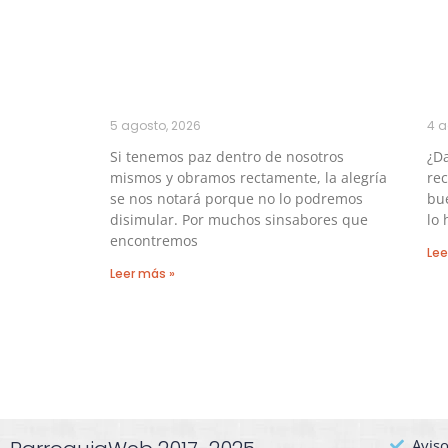
5 agosto, 2026
4 a
Si tenemos paz dentro de nosotros
¿Da
mismos y obramos rectamente, la alegría
re
se nos notará porque no lo podremos
bu
disimular. Por muchos sinsabores que
lo 
encontremos
Lee
Leer más »
Aviso