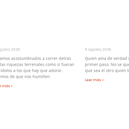
gosto, 2026
6 agosto, 2026
tamos acostumbrados a correr detrás
Quien ama de verdad 
las riquezas terrenales como si fueran
primer paso. No se qu
 ídolos a los que hay que adorar.
que sea el otro quien l
imos de que nos humillen
Leer más »
r más »