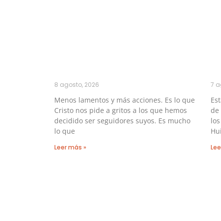
8 agosto, 2026
7 a
Menos lamentos y más acciones. Es lo que
Es
Cristo nos pide a gritos a los que hemos
de 
decidido ser seguidores suyos. Es mucho
los
lo que
Hu
Leer más »
Lee